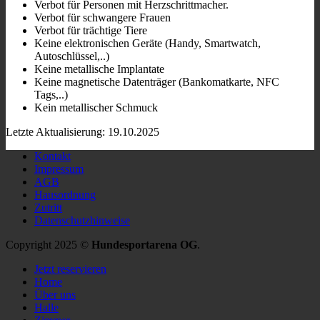
Verbot für Personen mit Herzschrittmacher.
Verbot für schwangere Frauen
Verbot für trächtige Tiere
Keine elektronischen Geräte (Handy, Smartwatch,
Autoschlüssel,..)
Keine metallische Implantate
Keine magnetische Datenträger (Bankomatkarte, NFC
Tags,..)
Kein metallischer Schmuck
Letzte Aktualisierung: 19.10.2025
Kontakt
Impressum
AGB
Hausordnung
Zutritt
Datenschutzhinweise
Copyright 2025 ©
Hundesportarena OG
.
Jetzt reservieren
Home
Über uns
Halle