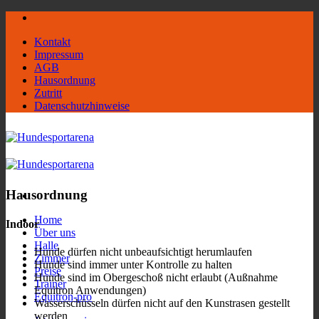
Zum
Inhalt
Kontakt
springen
Impressum
AGB
Hausordnung
Zutritt
Datenschutzhinweise
Hausordnung
Home
Indoor
Über uns
Halle
Hunde dürfen nicht unbeaufsichtigt herumlaufen
Zimmer
Hunde sind immer unter Kontrolle zu halten
Preise
Hunde sind im Obergeschoß nicht erlaubt (Außnahme
Trainer
Equitron Anwendungen)
Equitron-pro
Wasserschüsseln dürfen nicht auf den Kunstrasen gestellt
werden