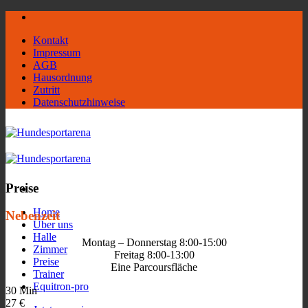
Zum
Inhalt
Kontakt
springen
Impressum
AGB
Hausordnung
Zutritt
Datenschutzhinweise
Preise
Home
Nebenzeit
Über uns
Halle
Montag – Donnerstag 8:00-15:00
Zimmer
Freitag 8:00-13:00
Preise
Eine Parcoursfläche
Trainer
Equitron-pro
30 Min
27 €