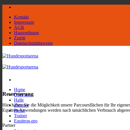
Zum
Inhalt
Kontakt
springen
Impressum
AGB
Hausordnung
Zutritt
Datenschutzhinweise
Home
Reservierung
Über uns
Halle
Hier haben Sie die Möglichkeit unsere Parcoursflächen für Ihr eigen
Zimmer
Equitron Anwendungen werden nach tatsächlichen Verbrauch abgere
Preise
Trainer
Equitron-pro
Partner