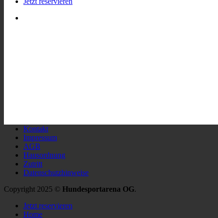
Jetzt reservieren
Kontakt
Impressum
AGB
Hausordnung
Zutritt
Datenschutzhinweise
Copyright 2025 ©
Hundesportarena OG
.
Jetzt reservieren
Home